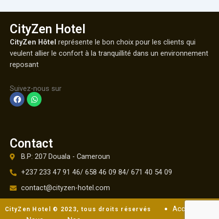
CityZen Hotel
CityZen Hôtel
représente le bon choix pour les clients qui
veulent allier le confort à la tranquillité dans un environnement
reposant
Suivez-nous sur
F
W
a
h
c
a
e
t
b
s
o
a
o
p
Contact
k
p
B.P: 207 Douala - Cameroun
+237 233 47 91 46/ 658 46 09 84/ 671 40 54 09
contact@cityzen-hotel.com
Accueil
CityZen Hotel © 2023, tous droits réservés